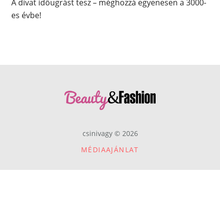
A divat időugrást tesz – méghozzá egyenesen a 3000-
es évbe!
csinivagy © 2026
MÉDIAAJÁNLAT