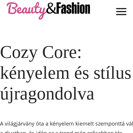
Cozy Core:
kényelem és stílus
újragondolva
A világjárvány óta a kényelem kiemelt szemponttá vál
a divatban, és idén ez a trend még erősebben tér