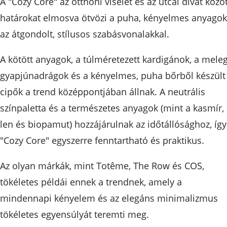
A "Cozy Core" az otthoni viselet és az utcai divat közöt
határokat elmosva ötvözi a puha, kényelmes anyagok
az átgondolt, stílusos szabásvonalakkal.
A kötött anyagok, a túlméretezett kardigánok, a mele
gyapjúnadrágok és a kényelmes, puha bőrből készült
cipők a trend középpontjában állnak. A neutrális
színpaletta és a természetes anyagok (mint a kasmír,
len és biopamut) hozzájárulnak az időtállósághoz, így
"Cozy Core" egyszerre fenntartható és praktikus.
Az olyan márkák, mint Totême, The Row és COS,
tökéletes példái ennek a trendnek, amely a
mindennapi kényelem és az elegáns minimalizmus
tökéletes egyensúlyát teremti meg.